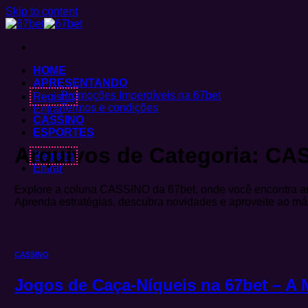
Skip to content
HOME
APRESENTANDO
Promoções Imperdíveis na 67bet
Registro
Termos e condições
Entrar
CASSINO
ESPORTES
Arquivos de Categoria:
CA
Registro
Entrar
Explore a coluna CASSINO da 67bet, onde você encontra art
Aprenda estratégias, descubra novidades e aproveite ao má
CASSINO
Jogos de Caça-Níqueis na 67bet – A 