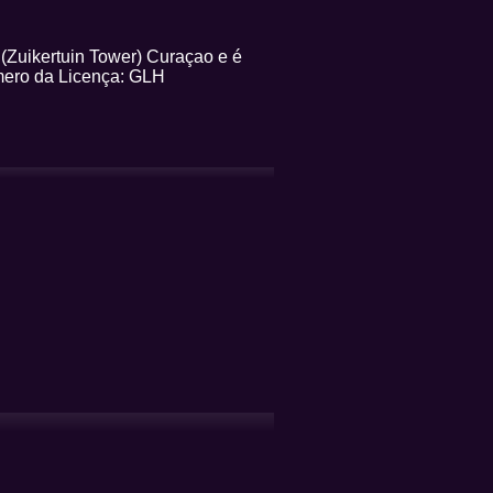
(Zuikertuin Tower) Curaçao e é
úmero da Licença: GLH