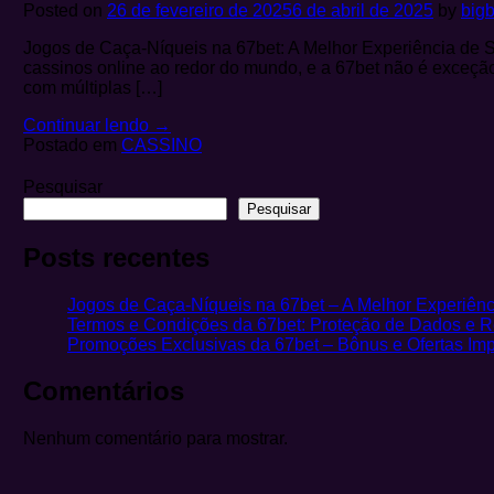
Posted on
26 de fevereiro de 2025
6 de abril de 2025
by
big
Jogos de Caça-Níqueis na 67bet: A Melhor Experiência de 
cassinos online ao redor do mundo, e a 67bet não é exceção
com múltiplas […]
Continuar lendo
→
Postado em
CASSINO
Pesquisar
Pesquisar
Posts recentes
Jogos de Caça-Níqueis na 67bet – A Melhor Experiênc
Termos e Condições da 67bet: Proteção de Dados e R
Promoções Exclusivas da 67bet – Bônus e Ofertas Imp
Comentários
Nenhum comentário para mostrar.