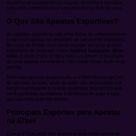
usuários uma experiência segura, divertida e lucrativa,
com odds competitivas e uma plataforma fácil de usar.
O Que São Apostas Esportivas?
As apostas esportivas são uma forma de entretenimento
onde você aposta no resultado de um evento esportivo.
No caso da 67bet, você pode apostar em uma grande
variedade de esportes, como
futebol
,
basquete
,
tênis
,
vôlei
, e muito mais. A ideia básica é prever o resultado
de uma partida ou evento e, com base nisso, fazer uma
aposta.
Além das apostas tradicionais, a 67bet oferece opções
de apostas ao vivo, onde as odds são atualizadas em
tempo real durante o evento esportivo, permitindo que
você aproveite ao máximo a dinâmica do jogo e faça
apostas enquanto ele ocorre.
Principais Esportes para Apostar
na 67bet
Com a 67bet, você tem acesso a uma vasta gama de