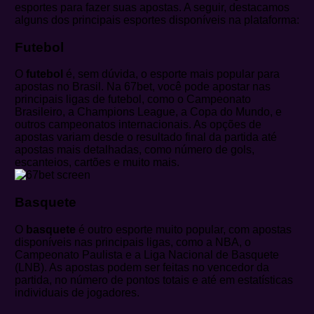
esportes para fazer suas apostas. A seguir, destacamos
alguns dos principais esportes disponíveis na plataforma:
Futebol
O
futebol
é, sem dúvida, o esporte mais popular para
apostas no Brasil. Na 67bet, você pode apostar nas
principais ligas de futebol, como o Campeonato
Brasileiro, a Champions League, a Copa do Mundo, e
outros campeonatos internacionais. As opções de
apostas variam desde o resultado final da partida até
apostas mais detalhadas, como número de gols,
escanteios, cartões e muito mais.
Basquete
O
basquete
é outro esporte muito popular, com apostas
disponíveis nas principais ligas, como a NBA, o
Campeonato Paulista e a Liga Nacional de Basquete
(LNB). As apostas podem ser feitas no vencedor da
partida, no número de pontos totais e até em estatísticas
individuais de jogadores.